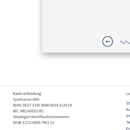
Bankverbindung:
Li
Sparkasse HRV
St
IBAN: DE57 3345 0000 0034 3129 18
K
BIC: WELADED1VEL
S
Gläubigeridentifikationsnummer:
T
DE68 ZZZ0 0000 7951 15
Pr