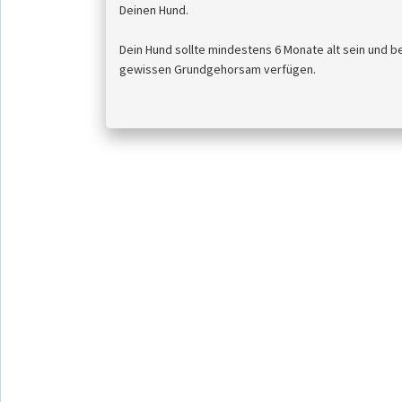
Deinen Hund.
79,00 €
Dein Hund sollte mindestens 6 Monate alt sein und b
/ Monat
gewissen Grundgehorsam verfügen.
Mitgliedschaft
INDIVIDUELLE BERATUNG
KOSTENLOSE GETRÄNKE
FLEXIBLE KURSWAHL
FLEXIBLE LAUFZEIT