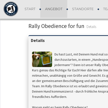
START
ANGEBOT
STANDORTE
TE
Rally Obedience for fun
Details
Details
Du hast Lust, mit Deinem Hund mal so 
durchzustarten, in einem „Hundespor
jedermann“? Dann ist unser Rally Obe
Kurs genau das Richtige für Euch! Hier dürfen alle Vi
mitmachen, unabhängig von Größe und Gewicht. Es 
an der gemeinsamen Beschäftigung und die Zusamm
Team. Im Rally Obedience ist es erlaubt und gewünsc
Deinem Hund kommunizierst - durch fröhliche Anspr
freundliches Auffordern.
Worum geht es beim Rally Obedience?