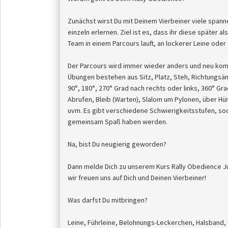
Zunächst wirst Du mit Deinem Vierbeiner viele spa
einzeln erlernen. Ziel ist es, dass ihr diese später a
Team in einem Parcours lauft, an lockerer Leine oder
Der Parcours wird immer wieder anders und neu komb
Übungen bestehen aus Sitz, Platz, Steh, Richtungs
90°, 180°, 270° Grad nach rechts oder links, 360° Gra
Abrufen, Bleib (Warten), Slalom um Pylonen, über Hü
uvm. Es gibt verschiedene Schwierigkeitsstufen, sod
gemeinsam Spaß haben werden.
Na, bist Du neugierig geworden?
Dann melde Dich zu unserem Kurs Rally Obedience Jus
wir freuen uns auf Dich und Deinen Vierbeiner!
Was darfst Du mitbringen?
Leine, Führleine, Belohnungs-Leckerchen, Halsband,