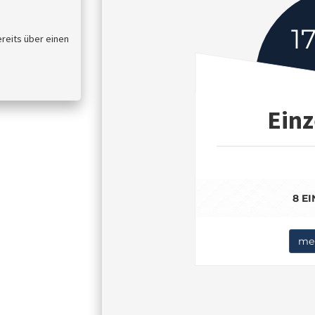
1
ereits über einen
Einz
8 E
meh