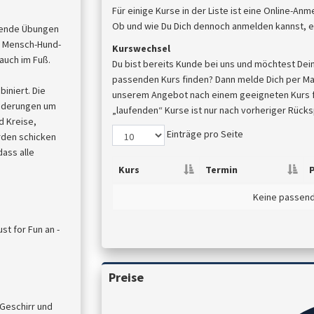
Für einige Kurse in der Liste ist eine Online-An
Ob und wie Du Dich dennoch anmelden kannst, er
nnende Übungen
ls Mensch-Hund-
Kurswechsel
 auch im Fuß.
Du bist bereits Kunde bei uns und möchtest Dei
passenden Kurs finden? Dann melde Dich per Mail
iniert. Die
unserem Angebot nach einem geeigneten Kurs für
änderungen um
„laufenden“ Kurse ist nur nach vorheriger Rück
d Kreise,
Einträge pro Seite
rden schicken
ass alle
Kurs
Termin
P
Keine passen
t for Fun an -
Preise
 Geschirr und