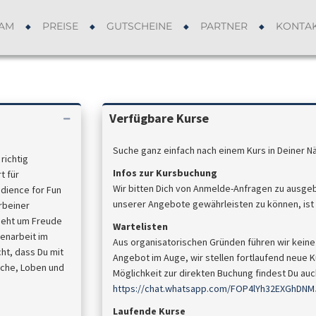
AM
PREISE
GUTSCHEINE
PARTNER
KONTA
Verfügbare Kurse
Suche ganz einfach nach einem Kurs in Deiner N
richtig
Infos zur Kursbuchung
t für
Wir bitten Dich von Anmelde-Anfragen zu ausge
dience for Fun
unserer Angebote gewährleisten zu können, ist d
erbeiner
geht um Freude
Wartelisten
enarbeit im
Aus organisatorischen Gründen führen wir keine 
ht, dass Du mit
Angebot im Auge, wir stellen fortlaufend neue Ku
ache, Loben und
Möglichkeit zur direkten Buchung findest Du a
https://chat.whatsapp.com/FOP4lYh32EXGhDNM
Laufende Kurse