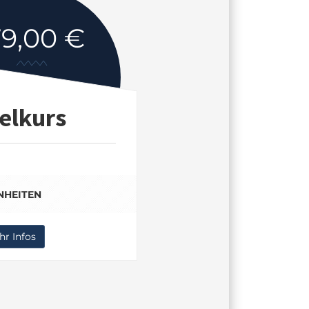
79,00 €
elkurs
INHEITEN
r Infos