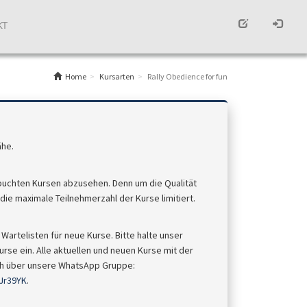
KT
Home
Kursarten
Rally Obedience for fun
ähe.
buchten Kursen abzusehen. Denn um die Qualität
ie maximale Teilnehmerzahl der Kurse limitiert.
Wartelisten für neue Kurse. Bitte halte unser
rse ein. Alle aktuellen und neuen Kurse mit der
uch über unsere WhatsApp Gruppe:
Jr39YK
.