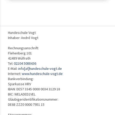
Hundeschule Vogt
Inhaber: André Vogt
Rechnungsanschrift:
Flehenberg 101
42489 Wülfrath
Tel:
02104 5088436
E-Mail:
info[at]hundeschule-vogt.de
Internet:
www.hundeschule-vogt.de
Bankverbindung:
Sparkasse HRV
IBAN: DE57 3345 0000 0034 3129 18
BIC: WELADED1VEL
Gläubigeridentifikationsnummer:
DE68 ZZZ0 0000 7951 15
Steuernummer: