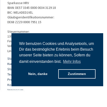
Sparkasse HRV
IBAN: DE57 3345 0000 0034 3129 18
BIC: WELADED1VEL
Gläubigeridentifikationsnummer:
DE68 ZZZ0 0000 7951 15
Steuernummer:
139/5234/3050
Finanzamt:
Wir benutzen Cookies und Analysetools, um
Velbert
Dir das bestmögliche Erlebnis beim Besuch
Links:
unserer Seite bieten zu können, Sofern du
Startseite
damit einverstanden bist.
Mehr Infos
Kursangebot
Standorte
Nein, danke
Zustimmen
Team
Preise
Kontakt
Impressum
Datenschutz
AGB