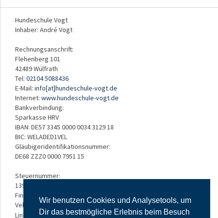
Hundeschule Vogt
Inhaber: André Vogt
Rechnungsanschrift:
Flehenberg 101
42489 Wülfrath
Tel:
02104 5088436
E-Mail:
info[at]hundeschule-vogt.de
Internet:
www.hundeschule-vogt.de
Bankverbindung:
Sparkasse HRV
IBAN: DE57 3345 0000 0034 3129 18
BIC: WELADED1VEL
Gläubigeridentifikationsnummer:
DE68 ZZZ0 0000 7951 15
Steuernummer:
139/5234/3050
Finanzamt:
Wir benutzen Cookies und Analysetools, um
Velbert
Dir das bestmögliche Erlebnis beim Besuch
Links: