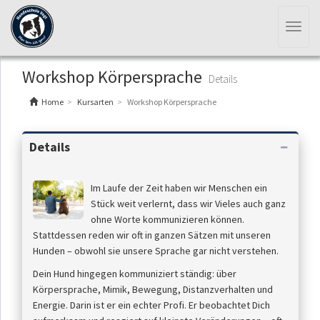
Toggl
naviga
Workshop Körpersprache
Details
Home
Kursarten
Workshop Körpersprache
Details
Im Laufe der Zeit haben wir Menschen ein
Stück weit verlernt, dass wir Vieles auch ganz
ohne Worte kommunizieren können.
Stattdessen reden wir oft in ganzen Sätzen mit unseren
Hunden – obwohl sie unsere Sprache gar nicht verstehen.
Dein Hund hingegen kommuniziert ständig: über
Körpersprache, Mimik, Bewegung, Distanzverhalten und
Energie. Darin ist er ein echter Profi. Er beobachtet Dich