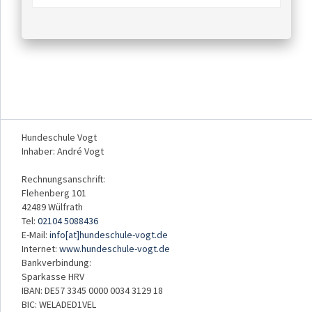
Hundeschule Vogt
Inhaber: André Vogt
Rechnungsanschrift:
Flehenberg 101
42489 Wülfrath
Tel:
02104 5088436
E-Mail:
info[at]hundeschule-vogt.de
Internet:
www.hundeschule-vogt.de
Bankverbindung:
Sparkasse HRV
IBAN: DE57 3345 0000 0034 3129 18
BIC: WELADED1VEL