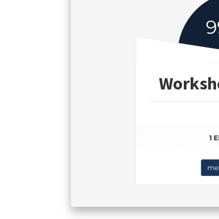
9
Worksho
1 
meh