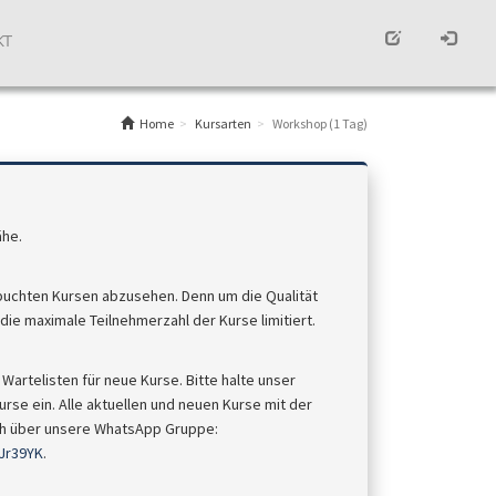
KT
Home
Kursarten
Workshop (1 Tag)
ähe.
buchten Kursen abzusehen. Denn um die Qualität
ie maximale Teilnehmerzahl der Kurse limitiert.
Wartelisten für neue Kurse. Bitte halte unser
rse ein. Alle aktuellen und neuen Kurse mit der
uch über unsere WhatsApp Gruppe:
Jr39YK
.