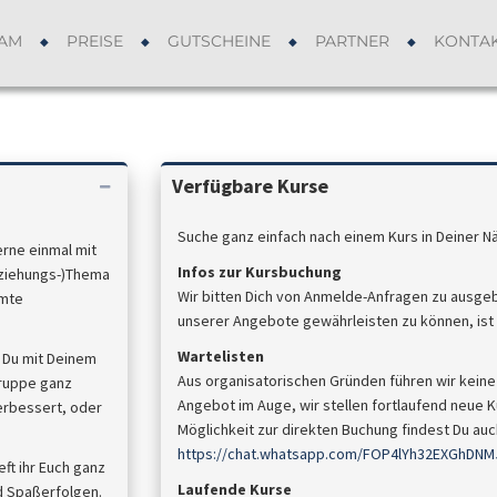
AM
PREISE
GUTSCHEINE
PARTNER
KONTA
Verfügbare Kurse
Suche ganz einfach nach einem Kurs in Deiner N
rne einmal mit
Infos zur Kursbuchung
rziehungs-)Thema
Wir bitten Dich von Anmelde-Anfragen zu ausge
mmte
unserer Angebote gewährleisten zu können, ist d
Wartelisten
 Du mit Deinem
Aus organisatorischen Gründen führen wir keine 
Gruppe ganz
Angebot im Auge, wir stellen fortlaufend neue Ku
verbessert, oder
Möglichkeit zur direkten Buchung findest Du a
https://chat.whatsapp.com/FOP4lYh32EXGhDNM
eft ihr Euch ganz
Laufende Kurse
nd Spaßerfolgen.