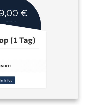
9,00 €
p (1 Tag)
EINHEIT
r Infos